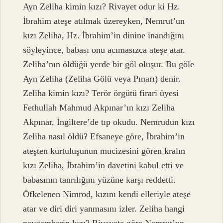
Ayn Zeliha kimin kızı? Rivayet odur ki Hz.
İbrahim ateşe atılmak üzereyken, Nemrut’un
kızı Zeliha, Hz. İbrahim’in dinine inandığını
söyleyince, babası onu acımasızca ateşe atar.
Zeliha’nın öldüğü yerde bir göl oluşur. Bu göle
Ayn Zeliha (Zeliha Gölü veya Pınarı) denir.
Zeliha kimin kızı? Terör örgütü firari üyesi
Fethullah Mahmud Akpınar’ın kızı Zeliha
Akpınar, İngiltere’de tıp okudu. Nemrudun kızı
Zeliha nasıl öldü? Efsaneye göre, İbrahim’in
ateşten kurtuluşunun mucizesini gören kralın
kızı Zeliha, İbrahim’in davetini kabul etti ve
babasının tanrılığını yüzüne karşı reddetti.
Öfkelenen Nimrod, kızını kendi elleriyle ateşe
atar ve diri diri yanmasını izler. Zeliha hangi