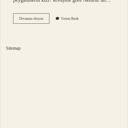
peygamberin kızı? Rivayete göre Nemrut’un…
Nemrudun
Devamını okuyun
Yorum Bırak
Kızı
Zeliha
Kimdir
Sitemap