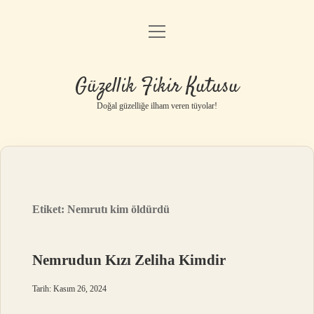
menüyü
Anasayfa
aç
Gizlilik Politikası
Güzellik Fikir Kutusu
Yasal Uyarı
Doğal güzelliğe ilham veren tüyolar!
Hakkımızda
Etiket:
Nemrutı kim öldürdü
Nemrudun Kızı Zeliha Kimdir
Tarih: Kasım 26, 2024