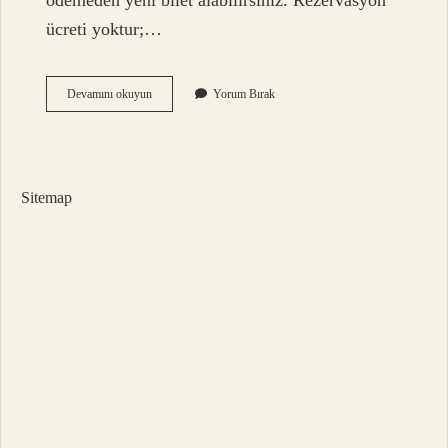
ödemeden yeni bilet alabilirsiniz. Rezervasyon
ücreti yoktur;…
Obilet
Devamını okuyun
Yorum Bırak
Bilet
Açığa
Alma
Nedir
Sitemap