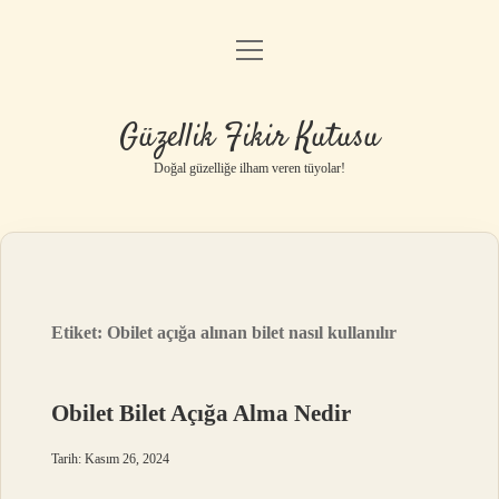
menüyü
Anasayfa
aç
Gizlilik Politikası
Güzellik Fikir Kutusu
Yasal Uyarı
Doğal güzelliğe ilham veren tüyolar!
Hakkımızda
Etiket:
Obilet açığa alınan bilet nasıl kullanılır
Obilet Bilet Açığa Alma Nedir
Tarih: Kasım 26, 2024