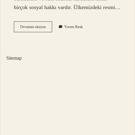
birçok sosyal hakkı vardır. Ülkemizdeki resmi…
Otizmli
Devamını okuyun
Yorum Bırak
Çocuklar
Ne
Kadar
Maaş
Alıyor
Sitemap