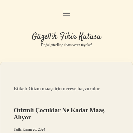
menüyü
Anasayfa
aç
Gizlilik Politikası
Güzellik Fikir Kutusu
Yasal Uyarı
Doğal güzelliğe ilham veren tüyolar!
Hakkımızda
Etiket:
Otizm maaşı için nereye başvurulur
Otizmli Çocuklar Ne Kadar Maaş
Alıyor
Tarih: Kasım 26, 2024