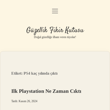
menüyü
Anasayfa
aç
Gizlilik Politikası
Güzellik Fikir Kutusu
Yasal Uyarı
Doğal güzelliğe ilham veren tüyolar!
Hakkımızda
Etiket:
PS4 kaç yılında çıktı
Ilk Playstation Ne Zaman Cıktı
Tarih: Kasım 26, 2024