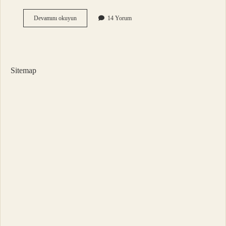
Ilk
Devamını okuyun
14 Yorum
Playstation
Ne
Zaman
Cıktı
Sitemap