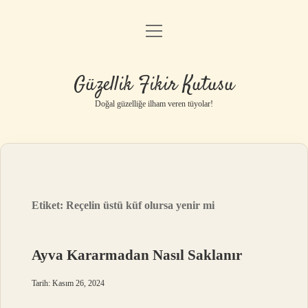
menüyü
Anasayfa
aç
Gizlilik Politikası
Güzellik Fikir Kutusu
Yasal Uyarı
Doğal güzelliğe ilham veren tüyolar!
Hakkımızda
Etiket:
Reçelin üstü küf olursa yenir mi
Ayva Kararmadan Nasıl Saklanır
Tarih: Kasım 26, 2024