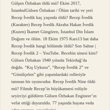
Gülşen Özbakan öldü mü? Ekim 2017,
İstanbulGülsen Özbakan / Ölüm tarihi ve yeri
Recep İvedik kaç yaşında öldü? Recep İvedik
(Karakter) Recep İvedik Akraba Hakan İvedik
(Kuzen) İkamet Güngören, İstanbul Din İslam
Doğum ve ölüm. 18 Ekim 1975 Kars13 hat daha
Recep İvedik hangi bölümde öldü? Son Sahne |
Recep İvedik 2 – YouTube. Recebin ninesi kim?
Gülsen Özbakan 1940 yılında Tekirdağ’da
doğdu. “Kış Uykusu”, “Recep İvedik 2” ve
“Gönülçelen” gibi yapımlardaki rolleriyle
tanınan bir oyuncudur. Recep İvedik Nine öldü
mü? Filmde Recep’in büyükannesi rolüyle
seyirciyi güldüren Gülsen Özbakan Engineer’ın
vefat ettiği duyuruldu. 77 yaşında hayata veda