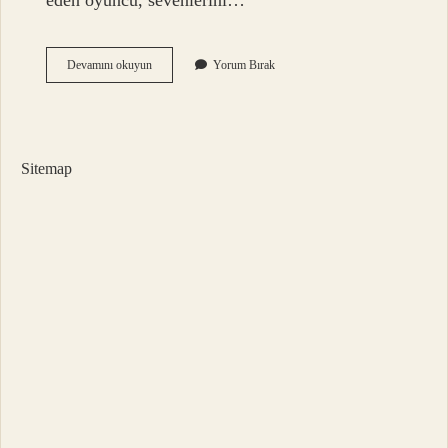
eden oyuncu, sevenlerini…
Recep
Devamını okuyun
Yorum Bırak
İVedik
Teki
Nine
Öldü
Mü
Sitemap