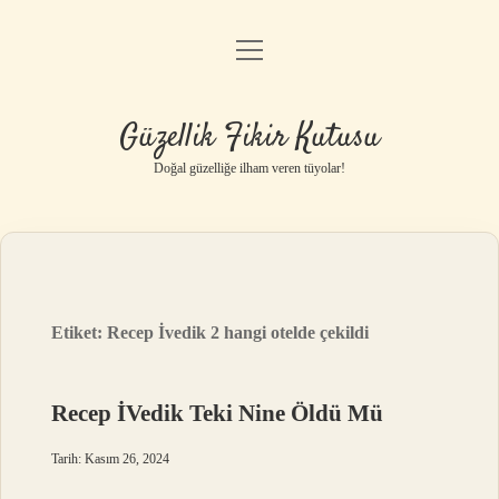
menüyü
Anasayfa
aç
Gizlilik Politikası
Güzellik Fikir Kutusu
Yasal Uyarı
Doğal güzelliğe ilham veren tüyolar!
Hakkımızda
Etiket:
Recep İvedik 2 hangi otelde çekildi
Recep İVedik Teki Nine Öldü Mü
Tarih: Kasım 26, 2024