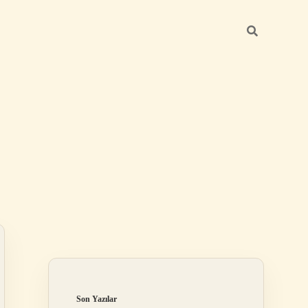
Sidebar
ncel giriş
ilbet casino
ilbet yeni giriş
Betexper giriş adresi
betexper.xyz
m 
Son Yazılar