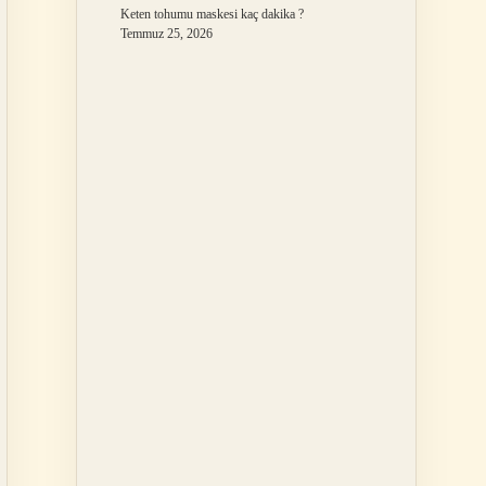
Keten tohumu maskesi kaç dakika ?
Temmuz 25, 2026