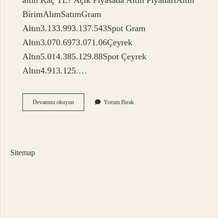
altın Kaç TL? Açık Piyasada Altın FiyatlarıAltın
BirimAlımSatımGram
Altın3.133.993.137.543Spot Gram
Altın3.070.6973.071.06Çeyrek
Altın5.014.385.129.88Spot Çeyrek
Altın4.913.125.…
Tam
Devamını okuyun
Yorum Bırak
Altın
Kaç
Lira
2024
Sitemap