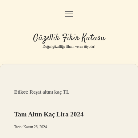
menüyü
Anasayfa
aç
Gizlilik Politikası
Güzellik Fikir Kutusu
Yasal Uyarı
Doğal güzelliğe ilham veren tüyolar!
Hakkımızda
Etiket:
Reşat altını kaç TL
Tam Altın Kaç Lira 2024
Tarih: Kasım 26, 2024