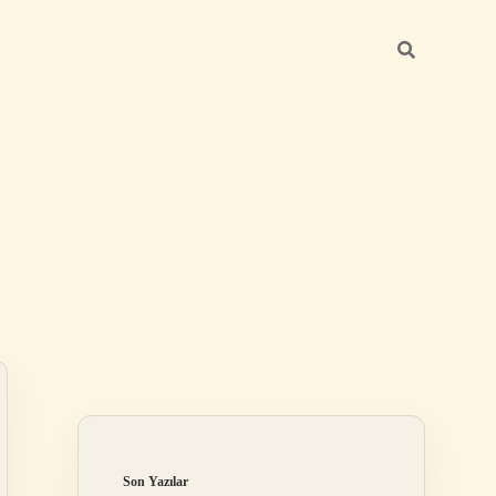
Sidebar
üncel giriş
ilbet casino
ilbet yeni giriş
Betexper giriş adresi
betexper.xyz
m
Son Yazılar