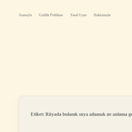
Anasayfa
Gizlilik Politikası
Yasal Uyarı
Hakkımızda
Etiket:
Rüyada bulanık suya atlamak ne anlama ge