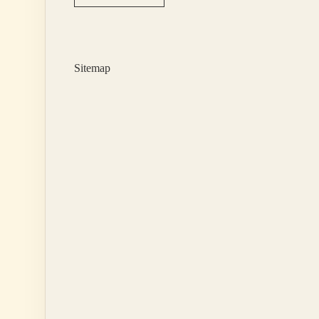
Suya
Atladığını
Görmek
Ne
Anlama
Sitemap
Gelir