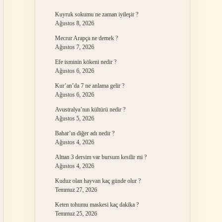
Kuyruk sokumu ne zaman iyileşir ?
Ağustos 8, 2026
Mecrur Arapça ne demek ?
Ağustos 7, 2026
Efe isminin kökeni nedir ?
Ağustos 6, 2026
Kur’an’da 7 ne anlama gelir ?
Ağustos 6, 2026
Avustralya’nın kültürü nedir ?
Ağustos 5, 2026
Bahar’ın diğer adı nedir ?
Ağustos 4, 2026
Alttan 3 dersim var bursum kesilir mi ?
Ağustos 4, 2026
Kuduz olan hayvan kaç günde olur ?
Temmuz 27, 2026
Keten tohumu maskesi kaç dakika ?
Temmuz 25, 2026