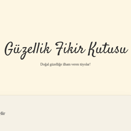
Güzellik Fikir Kutusu
Doğal güzelliğe ilham veren tüyolar!
betci
vdcasino 
lir