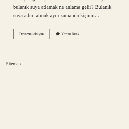
bulanık suya atlamak ne anlama gelir? Bulanık
suya adım atmak aynı zamanda kişinin…
Rüyada
Devamını okuyun
Yorum Bırak
Suya
Atladığını
Görmek
Ne
Anlama
Sitemap
Gelir