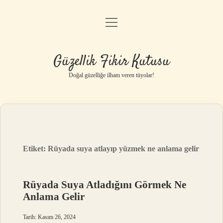
menüyü
Anasayfa
aç
Gizlilik Politikası
Güzellik Fikir Kutusu
Yasal Uyarı
Doğal güzelliğe ilham veren tüyolar!
Hakkımızda
Etiket:
Rüyada suya atlayıp yüzmek ne anlama gelir
Rüyada Suya Atladığını Görmek Ne
Anlama Gelir
Tarih: Kasım 26, 2024