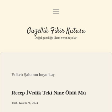
menüyü
Anasayfa
aç
Gizlilik Politikası
Güzellik Fikir Kutusu
Yasal Uyarı
Doğal güzelliğe ilham veren tüyolar!
Hakkımızda
Etiket:
Şahanın boyu kaç
Recep İVedik Teki Nine Öldü Mü
Tarih: Kasım 26, 2024