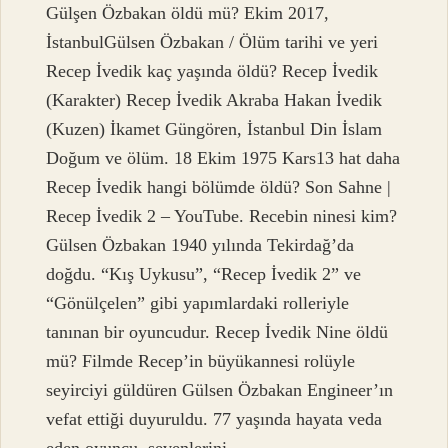
Gülşen Özbakan öldü mü? Ekim 2017,
İstanbulGülsen Özbakan / Ölüm tarihi ve yeri
Recep İvedik kaç yaşında öldü? Recep İvedik
(Karakter) Recep İvedik Akraba Hakan İvedik
(Kuzen) İkamet Güngören, İstanbul Din İslam
Doğum ve ölüm. 18 Ekim 1975 Kars13 hat daha
Recep İvedik hangi bölümde öldü? Son Sahne |
Recep İvedik 2 – YouTube. Recebin ninesi kim?
Gülsen Özbakan 1940 yılında Tekirdağ’da
doğdu. “Kış Uykusu”, “Recep İvedik 2” ve
“Gönülçelen” gibi yapımlardaki rolleriyle
tanınan bir oyuncudur. Recep İvedik Nine öldü
mü? Filmde Recep’in büyükannesi rolüyle
seyirciyi güldüren Gülsen Özbakan Engineer’ın
vefat ettiği duyuruldu. 77 yaşında hayata veda