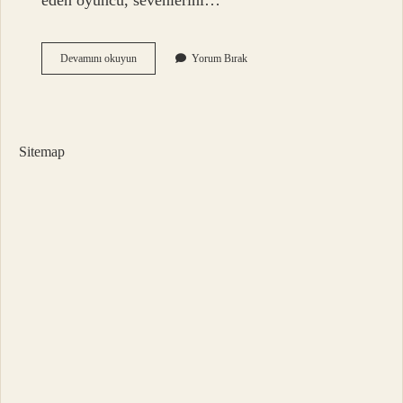
eden oyuncu, sevenlerini…
Recep
Devamını okuyun
Yorum Bırak
İVedik
Teki
Nine
Öldü
Mü
Sitemap