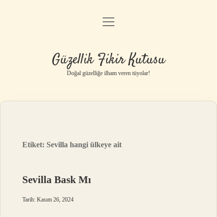
menüyü
Anasayfa
aç
Gizlilik Politikası
Güzellik Fikir Kutusu
Yasal Uyarı
Doğal güzelliğe ilham veren tüyolar!
Hakkımızda
Etiket:
Sevilla hangi ülkeye ait
Sevilla Bask Mı
Tarih: Kasım 26, 2024