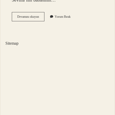
Sevilla’nın babasının…
Sevilla
Devamını okuyun
Yorum Bırak
Bask
Mı
Sitemap