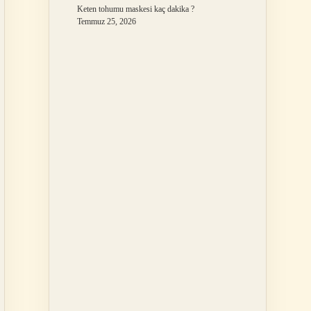
Keten tohumu maskesi kaç dakika ?
Temmuz 25, 2026