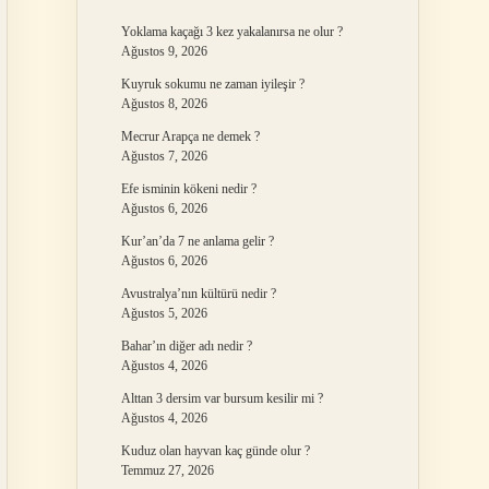
Yoklama kaçağı 3 kez yakalanırsa ne olur ?
Ağustos 9, 2026
Kuyruk sokumu ne zaman iyileşir ?
Ağustos 8, 2026
Mecrur Arapça ne demek ?
Ağustos 7, 2026
Efe isminin kökeni nedir ?
Ağustos 6, 2026
Kur’an’da 7 ne anlama gelir ?
Ağustos 6, 2026
Avustralya’nın kültürü nedir ?
Ağustos 5, 2026
Bahar’ın diğer adı nedir ?
Ağustos 4, 2026
Alttan 3 dersim var bursum kesilir mi ?
Ağustos 4, 2026
Kuduz olan hayvan kaç günde olur ?
Temmuz 27, 2026