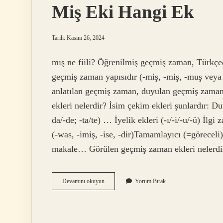
Miş Eki Hangi Ek
Tarih: Kasım 26, 2024
mış ne fiili? Öğrenilmiş geçmiş zaman, Türkçede
geçmiş zaman yapısıdır (-miş, -miş, -muş veya
anlatılan geçmiş zaman, duyulan geçmiş zaman 
ekleri nelerdir? İsim çekim ekleri şunlardır: D
da/-de; -ta/te) … İyelik ekleri (-ı/-i/-u/-ü) İlgi 
(-was, -imiş, -ise, -dir)Tamamlayıcı (=göreceli) 
makale… Görülen geçmiş zaman ekleri nelerdir
Miş
Devamını okuyun
Yorum Bırak
Eki
Hangi
Ek