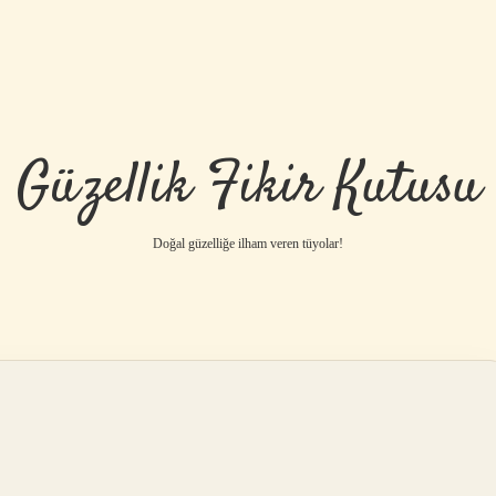
Güzellik Fikir Kutusu
Doğal güzelliğe ilham veren tüyolar!
betci
vdcasino gün