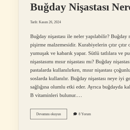
Buğday Nişastası Nere
Tarih: Kasım 26, 2024
Buğday nişastası ile neler yapılabilir? Buğday ni
pişirme malzemesidir. Kurabiyelerin çıtır çıtır
yumuşak ve kabarık yapar. Sütlü tatlılara ve pu
nişastasımı mısır nişastası mı? Buğday nişastası 
pastalarda kullanılırken, mısır nişastası çoğunl
soslarda kullanılır. Buğday nişastası neye iyi ge
sağlığına olumlu etki eder. Ayrıca buğdayda ka
B vitaminleri bulunur.…
Buğday
Devamını okuyun
8 Yorum
Nişastası
Nerelerde
Kullanılır