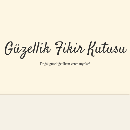
Güzellik Fikir Kutusu
Doğal güzelliğe ilham veren tüyolar!
betci
vdcasino g