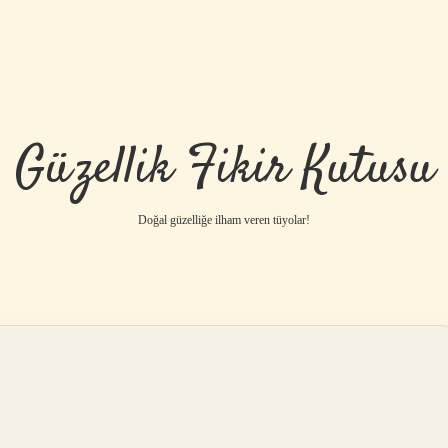
Güzellik Fikir Kutusu
Doğal güzelliğe ilham veren tüyolar!
betci
vdcasino gü