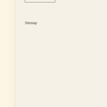
Ihtiyaçları
Karşılaması
Için
Çıkan
Karar
Sitemap
Nedir