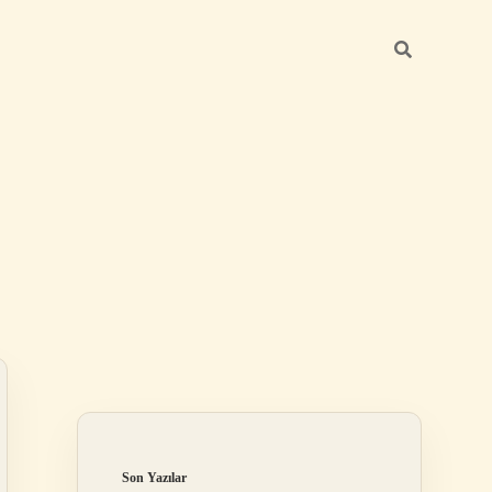
Sidebar
ncel giriş
ilbet casino
ilbet yeni giriş
Betexper giriş adresi
betexper.xyz
m 
Son Yazılar