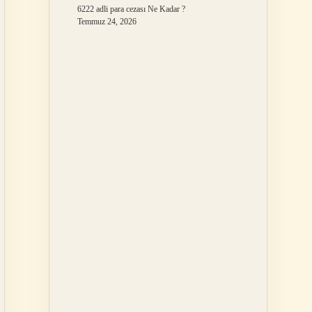
6222 adli para cezası Ne Kadar ?
Temmuz 24, 2026