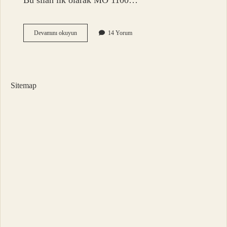
Bu silah ilk olarak MÖ 1100…
Yayı
Devamını okuyun
14 Yorum
Kim
Icat
Etti
Sitemap