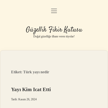
menüyü
Anasayfa
aç
Gizlilik Politikası
Güzellik Fikir Kutusu
Yasal Uyarı
Doğal güzelliğe ilham veren tüyolar!
Hakkımızda
Etiket:
Türk yayı nedir
Yayı Kim Icat Etti
Tarih: Kasım 26, 2024