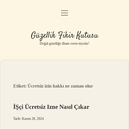
menüyü
Anasayfa
aç
Gizlilik Politikası
Güzellik Fikir Kutusu
Yasal Uyarı
Doğal güzelliğe ilham veren tüyolar!
Hakkımızda
Etiket:
Ücretsiz izin hakkı ne zaman olur
İŞçi Ücretsiz Izne Nasıl Çıkar
Tarih: Kasım 26, 2024