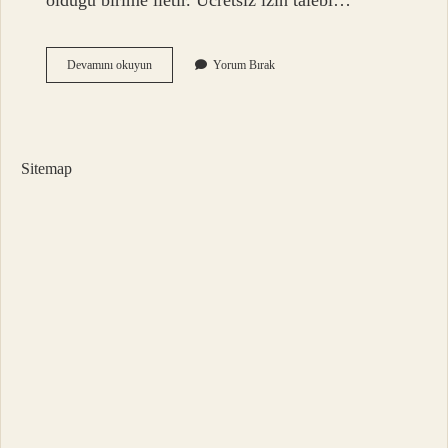
olduğu birime iletir. Ücretsiz izin talebi…
İŞçi
Devamını okuyun
Yorum Bırak
Ücretsiz
Izne
Nasıl
Çıkar
Sitemap