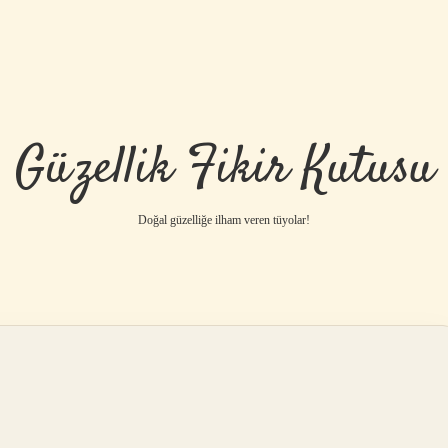
Güzellik Fikir Kutusu
Doğal güzelliğe ilham veren tüyolar!
betci
vdcasino 