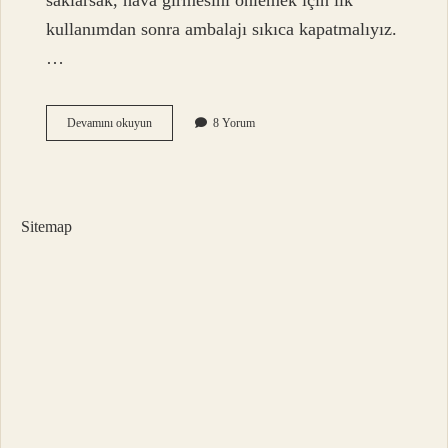
saklarsak, hava girmesini önlemek için ilk
kullanımdan sonra ambalajı sıkıca kapatmalıyız.
…
Böceklenmiş
Devamını okuyun
8 Yorum
Un
Yenir
Mi
Sitemap