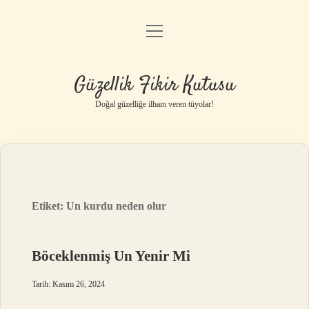
menüyü
Anasayfa
aç
Gizlilik Politikası
Güzellik Fikir Kutusu
Yasal Uyarı
Doğal güzelliğe ilham veren tüyolar!
Hakkımızda
Etiket:
Un kurdu neden olur
Böceklenmiş Un Yenir Mi
Tarih: Kasım 26, 2024