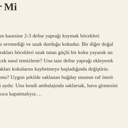
r Mi
un kasesine 2-3 defne yaprağı koymak böcekleri
in sevmediği ve uzak durduğu kokudur. Bir diğer doğal
rakları böcekleri uzak tutan güçlü bir koku yayarak un
öcek nasıl temizlenir? Una taze defne yaprağı ekleyerek
akları kokularını kaybetmeye başladığında değiştirin.
ur mu? Uygun şekilde saklanan buğday ununun raf ömrü
 aydır. Unu kendi ambalajında ​​saklarsak, hava girmesini
ıkıca kapatmalıyız.…