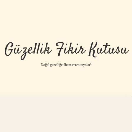
Güzellik Fikir Kutusu
Doğal güzelliğe ilham veren tüyolar!
betci
vdcasino gü