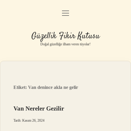
menüyü
Anasayfa
aç
Gizlilik Politikası
Güzellik Fikir Kutusu
Yasal Uyarı
Doğal güzelliğe ilham veren tüyolar!
Hakkımızda
Etiket:
Van denince akla ne gelir
Van Nereler Gezilir
Tarih: Kasım 26, 2024