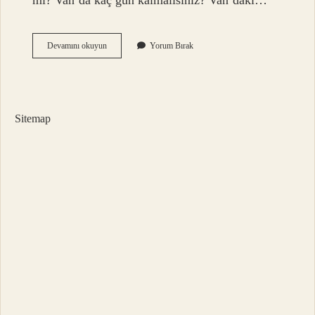
mi? Van’da kaç gün kalmalısınız? Van’daki…
Van
Devamını okuyun
Yorum Bırak
Nereler
Gezilir
Sitemap