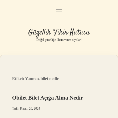
menüyü
Anasayfa
aç
Gizlilik Politikası
Güzellik Fikir Kutusu
Yasal Uyarı
Doğal güzelliğe ilham veren tüyolar!
Hakkımızda
Etiket:
Yanmaz bilet nedir
Obilet Bilet Açığa Alma Nedir
Tarih: Kasım 26, 2024