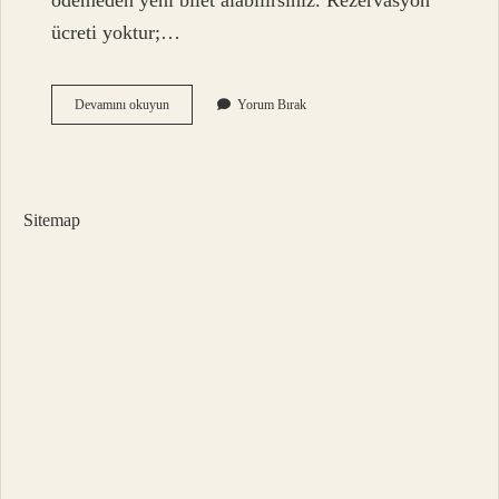
ödemeden yeni bilet alabilirsiniz. Rezervasyon
ücreti yoktur;…
Obilet
Devamını okuyun
Yorum Bırak
Bilet
Açığa
Alma
Nedir
Sitemap