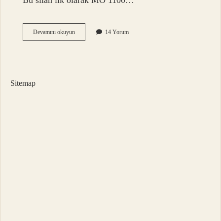
Bu silah ilk olarak MÖ 1100…
Yayı
Devamını okuyun
14 Yorum
Kim
Icat
Etti
Sitemap