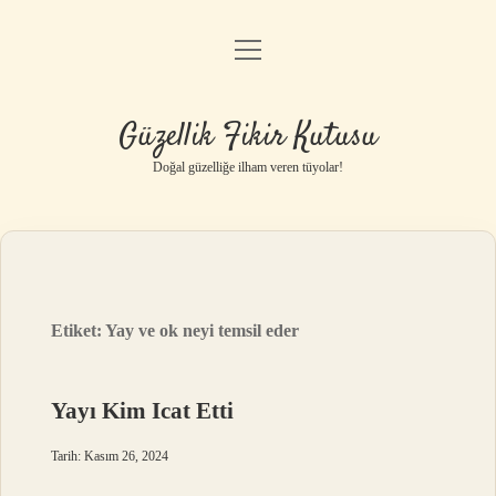
menüyü
Anasayfa
aç
Gizlilik Politikası
Güzellik Fikir Kutusu
Yasal Uyarı
Doğal güzelliğe ilham veren tüyolar!
Hakkımızda
Etiket:
Yay ve ok neyi temsil eder
Yayı Kim Icat Etti
Tarih: Kasım 26, 2024