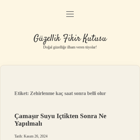
menüyü
Anasayfa
aç
Gizlilik Politikası
Güzellik Fikir Kutusu
Yasal Uyarı
Doğal güzelliğe ilham veren tüyolar!
Hakkımızda
Etiket:
Zehirlenme kaç saat sonra belli olur
Çamaşır Suyu Içtikten Sonra Ne
Yapılmalı
Tarih: Kasım 26, 2024