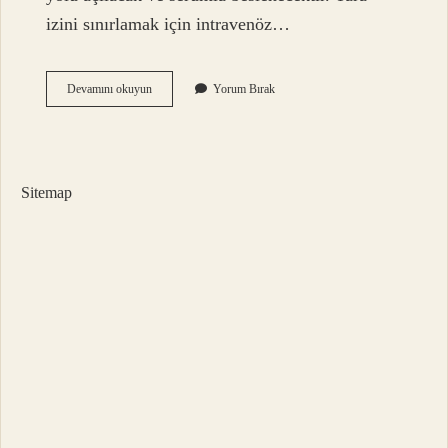
izini sınırlamak için intravenöz…
Çamaşır
Devamını okuyun
Yorum Bırak
Suyu
Içtikten
Sonra
Ne
Yapılmalı
Sitemap