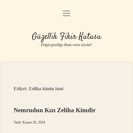
menüyü
Anasayfa
aç
Gizlilik Politikası
Güzellik Fikir Kutusu
Yasal Uyarı
Doğal güzelliğe ilham veren tüyolar!
Hakkımızda
Etiket:
Zeliha kimin ismi
Nemrudun Kızı Zeliha Kimdir
Tarih: Kasım 26, 2024