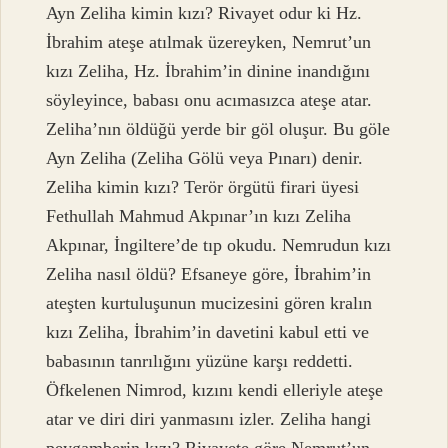
Ayn Zeliha kimin kızı? Rivayet odur ki Hz.
İbrahim ateşe atılmak üzereyken, Nemrut’un
kızı Zeliha, Hz. İbrahim’in dinine inandığını
söyleyince, babası onu acımasızca ateşe atar.
Zeliha’nın öldüğü yerde bir göl oluşur. Bu göle
Ayn Zeliha (Zeliha Gölü veya Pınarı) denir.
Zeliha kimin kızı? Terör örgütü firari üyesi
Fethullah Mahmud Akpınar’ın kızı Zeliha
Akpınar, İngiltere’de tıp okudu. Nemrudun kızı
Zeliha nasıl öldü? Efsaneye göre, İbrahim’in
ateşten kurtuluşunun mucizesini gören kralın
kızı Zeliha, İbrahim’in davetini kabul etti ve
babasının tanrılığını yüzüne karşı reddetti.
Öfkelenen Nimrod, kızını kendi elleriyle ateşe
atar ve diri diri yanmasını izler. Zeliha hangi