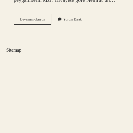
peygamberin kızı? Rivayete göre Nemrut’un…
Nemrudun
Devamını okuyun
Yorum Bırak
Kızı
Zeliha
Kimdir
Sitemap