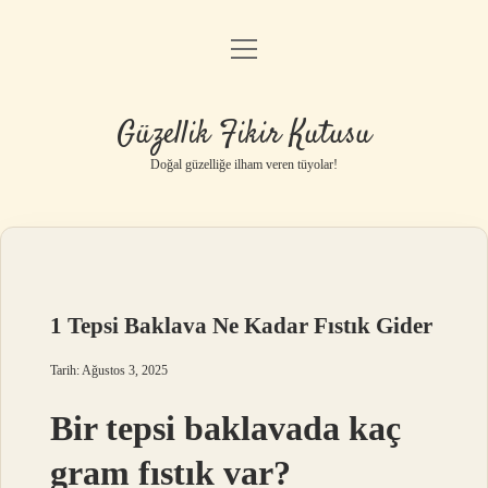
menüyü
Anasayfa
aç
Gizlilik Politikası
Güzellik Fikir Kutusu
Yasal Uyarı
Doğal güzelliğe ilham veren tüyolar!
Hakkımızda
1 Tepsi Baklava Ne Kadar Fıstık Gider
Tarih: Ağustos 3, 2025
Bir tepsi baklavada kaç
gram fıstık var?