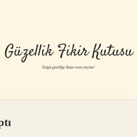
Güzellik Fikir Kutusu
Doğal güzelliğe ilham veren tüyolar!
betci
vdcasino gü
ptı