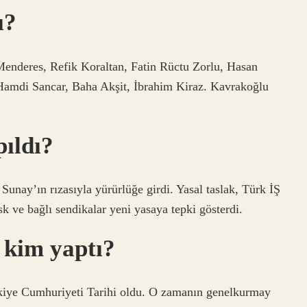
ı?
Menderes, Refik Koraltan, Fatin Rüctu Zorlu, Hasan
Hamdi Sancar, Baha Akşit, İbrahim Kiraz. Kavrakoğlu
ıldı?
unay’ın rızasıyla yürürlüğe girdi. Yasal taslak, Türk İŞ
sk ve bağlı sendikalar yeni yasaya tepki gösterdi.
 kim yaptı?
rkiye Cumhuriyeti Tarihi oldu. O zamanın genelkurmay