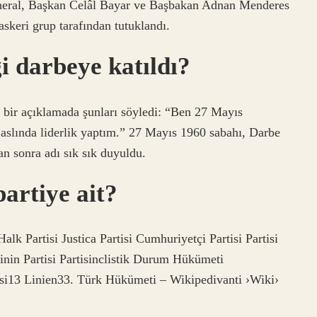
eneral, Başkan Celâl Bayar ve Başbakan Adnan Menderes
askeri grup tarafından tutuklandı.
i darbeye katıldı?
 bir açıklamada şunları söyledi: “Ben 27 Mayıs
slında liderlik yaptım.” 27 Mayıs 1960 sabahı, Darbe
n sonra adı sık sık duyuldu.
artiye ait?
 Partisi Justica Partisi Cumhuriyetçi Partisi Partisi
isinin Partisi Partisinclistik Durum Hükümeti
si13 Linien33. Türk Hükümeti – Wikipedivanti ›Wiki›