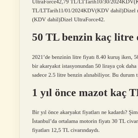
UltraForce42,79 TL/LTTarih10/30/2024KDV(K
TL/LTTarih11/01/2024KDV(KDV dahil)Dizel 
(KDV dahil)Dizel UltraForce42.
50 TL benzin kaç litre
2021’de benzinin litre fiyatı 8.40 kuruş iken, 5
bir akaryakıt istasyonundan 50 liraya çok daha
sadece 2.5 litre benzin alınabiliyor. Bu durum t
1 yıl önce mazot kaç T
Bir yıl önce akaryakıt fiyatları ne kadardı? Şi
İstanbul’da ortalama motorin fiyatı 30 TL civa
fiyatları 12,5 TL civarındaydı.