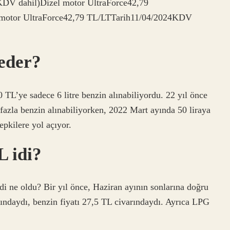
DV dahil)Dizel motor UltraForce42,79
motor UltraForce42,79 TL/LTTarih11/04/2024KDV
 eder?
0 TL’ye sadece 6 litre benzin alınabiliyordu. 22 yıl önce
 fazla benzin alınabiliyorken, 2022 Mart ayında 50 liraya
epkilere yol açıyor.
L idi?
mdi ne oldu? Bir yıl önce, Haziran ayının sonlarına doğru
rındaydı, benzin fiyatı 27,5 TL civarındaydı. Ayrıca LPG