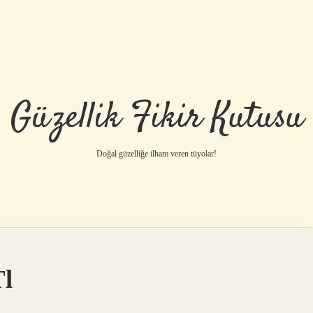
Güzellik Fikir Kutusu
Doğal güzelliğe ilham veren tüyolar!
betci
vdcasino gü
Tl