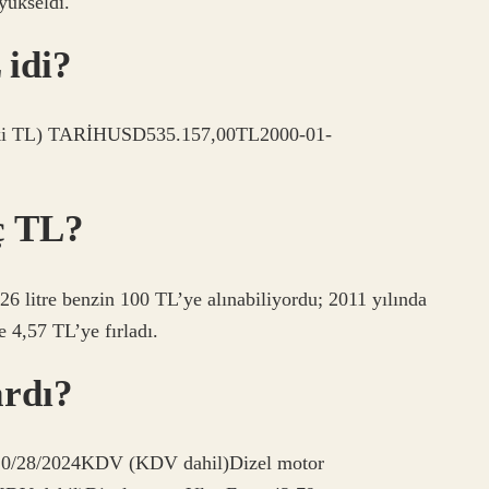
 yükseldi.
 idi?
eski TL) TARİHUSD535.157,00TL2000-01-
ç TL?
 26 litre benzin 100 TL’ye alınabiliyordu; 2011 yılında
e 4,57 TL’ye fırladı.
ardı?
ih10/28/2024KDV (KDV dahil)Dizel motor