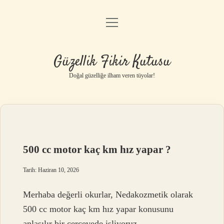
menüyü
Anasayfa
aç
Gizlilik Politikası
Güzellik Fikir Kutusu
Yasal Uyarı
Doğal güzelliğe ilham veren tüyolar!
Hakkımızda
500 cc motor kaç km hız yapar ?
Tarih: Haziran 10, 2026
Merhaba değerli okurlar, Nedakozmetik olarak
500 cc motor kaç km hız yapar konusunu
anlaşılır bir çerçevede işliyoruz.