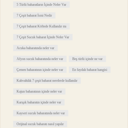
5 Türlü baharatların İçinde Neler Var
7 Çeşit baharat İsmi Nedir
7 Çeşit baharat Köftede Kullanılır mı
7 Çeşit Sucuk baharat İçinde Neler Var
Acuka baharatında neler var
Afyon sucuk baharatında neler var
Beş türlü içinde ne var
Çemen baharatının içinde neler var
En faydalı baharat hangisi
Kahvaltılık 7 çeşit baharat nerelerde kullanılır
Kajun baharatının içinde neler var
Karışık baharatın içinde neler var
Kayseri sucuk baharatında neler var
Orijinal sucuk baharatı nasıl yapılır