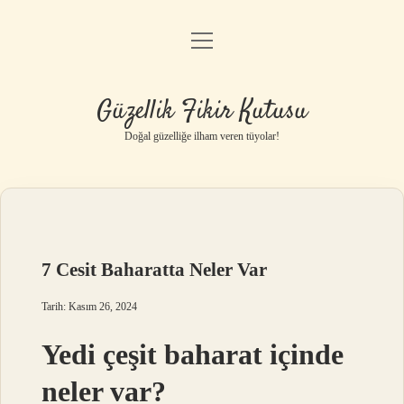
menüyü
Anasayfa
aç
Gizlilik Politikası
Güzellik Fikir Kutusu
Yasal Uyarı
Doğal güzelliğe ilham veren tüyolar!
Hakkımızda
7 Cesit Baharatta Neler Var
Tarih: Kasım 26, 2024
Yedi çeşit baharat içinde
neler var?