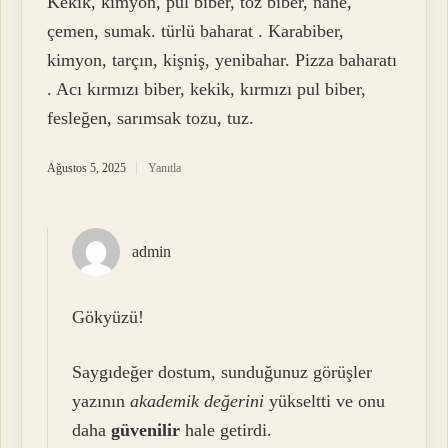
Kekik, kimyon, pul biber, toz biber, nane,
çemen, sumak. türlü baharat . Karabiber,
kimyon, tarçın, kişniş, yenibahar. Pizza baharatı
. Acı kırmızı biber, kekik, kırmızı pul biber,
fesleğen, sarımsak tozu, tuz.
Ağustos 5, 2025
Yanıtla
admin
Gökyüzü!
Saygıdeğer dostum, sunduğunuz görüşler
yazının
akademik değerini
yükseltti ve onu
daha
güvenilir
hale getirdi.