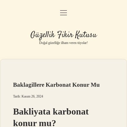
menüyü
Anasayfa
aç
Gizlilik Politikası
Güzellik Fikir Kutusu
Yasal Uyarı
Doğal güzelliğe ilham veren tüyolar!
Hakkımızda
Baklagillere Karbonat Konur Mu
Tarih: Kasım 26, 2024
Bakliyata karbonat
konur mu?