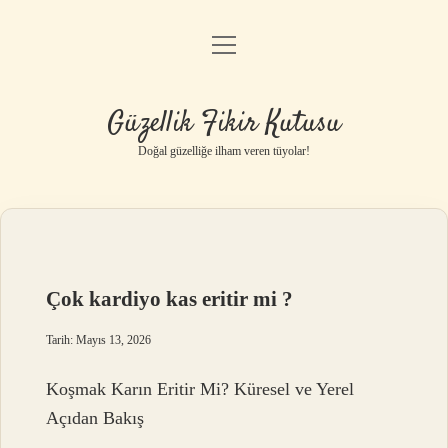
menüyü
Anasayfa
aç
Gizlilik Politikası
Güzellik Fikir Kutusu
Yasal Uyarı
Doğal güzelliğe ilham veren tüyolar!
Hakkımızda
Çok kardiyo kas eritir mi ?
Tarih: Mayıs 13, 2026
Koşmak Karın Eritir Mi? Küresel ve Yerel
Açıdan Bakış