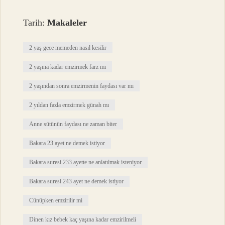
Tarih:
Makaleler
2 yaş gece memeden nasıl kesilir
2 yaşına kadar emzirmek farz mı
2 yaşından sonra emzirmenin faydası var mı
2 yıldan fazla emzirmek günah mı
Anne sütünün faydası ne zaman biter
Bakara 23 ayet ne demek istiyor
Bakara suresi 233 ayette ne anlatılmak isteniyor
Bakara suresi 243 ayet ne demek istiyor
Cünüpken emzirilir mi
Dinen kız bebek kaç yaşına kadar emzirilmeli