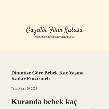
menüyü
Anasayfa
aç
Gizlilik Politikası
Güzellik Fikir Kutusu
Yasal Uyarı
Doğal güzelliğe ilham veren tüyolar!
Hakkımızda
Dinimize Göre Bebek Kaç Yaşına
Kadar Emzirmeli
Tarih: Kasım 26, 2024
Kuranda bebek kaç