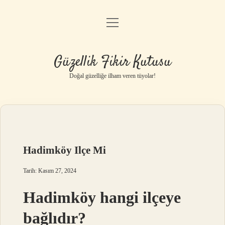
menüyü
Anasayfa
aç
Gizlilik Politikası
Güzellik Fikir Kutusu
Yasal Uyarı
Doğal güzelliğe ilham veren tüyolar!
Hakkımızda
Hadimköy Ilçe Mi
Tarih: Kasım 27, 2024
Hadimköy hangi ilçeye
bağlıdır?