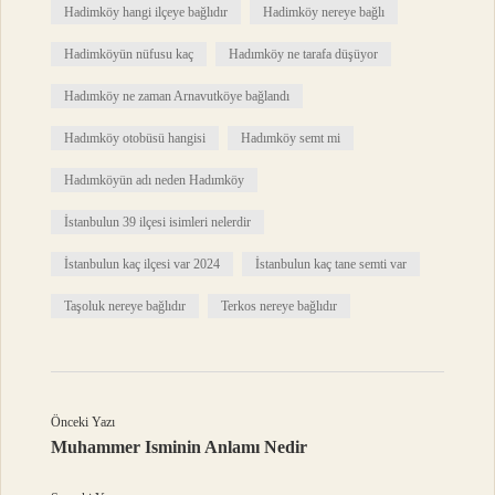
Hadimköy hangi ilçeye bağlıdır
Hadimköy nereye bağlı
Hadimköyün nüfusu kaç
Hadımköy ne tarafa düşüyor
Hadımköy ne zaman Arnavutköye bağlandı
Hadımköy otobüsü hangisi
Hadımköy semt mi
Hadımköyün adı neden Hadımköy
İstanbulun 39 ilçesi isimleri nelerdir
İstanbulun kaç ilçesi var 2024
İstanbulun kaç tane semti var
Taşoluk nereye bağlıdır
Terkos nereye bağlıdır
Önceki Yazı
Muhammer Isminin Anlamı Nedir