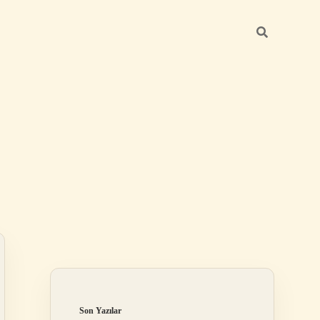
Sidebar
güncel giriş
ilbet casino
ilbet yeni giriş
Betexper giriş adresi
betexper.xyz
Son Yazılar