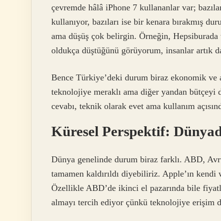
çevremde hâlâ iPhone 7 kullananlar var; bazıla
kullanıyor, bazıları ise bir kenara bırakmış dur
ama düşüş çok belirgin. Örneğin, Hepsiburada v
oldukça düştüğünü görüyorum, insanlar artık da
Bence Türkiye’deki durum biraz ekonomik ve alı
teknolojiye meraklı ama diğer yandan bütçeyi 
cevabı, teknik olarak evet ama kullanım açısınd
Küresel Perspektif: Dünya
Dünya genelinde durum biraz farklı. ABD, Avru
tamamen kaldırıldı diyebiliriz. Apple’ın kendi w
Özellikle ABD’de ikinci el pazarında bile fiya
almayı tercih ediyor çünkü teknolojiye erişim d