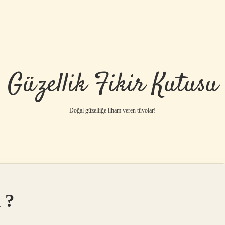
Güzellik Fikir Kutusu
Doğal güzelliğe ilham veren tüyolar!
betci
vdcasino 
 ?