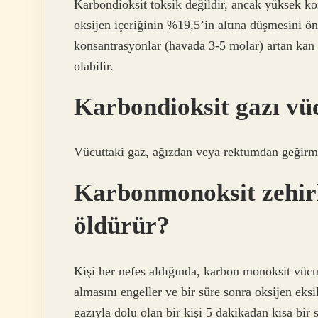
Karbondioksit toksik değildir, ancak yüksek k
oksijen içeriğinin %19,5’in altına düşmesini ö
konsantrasyonlar (havada 3-5 molar) artan kan 
olabilir.
Karbondioksit gazı vüc
Vücuttaki gaz, ağızdan veya rektumdan geğirme 
Karbonmonoksit zehirl
öldürür?
Kişi her nefes aldığında, karbon monoksit vücud
almasını engeller ve bir süre sonra oksijen eks
gazıyla dolu olan bir kişi 5 dakikadan kısa bir s