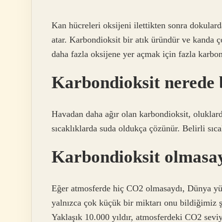
Kan hücreleri oksijeni ilettikten sonra dokular
atar. Karbondioksit bir atık üründür ve kanda ç
daha fazla oksijene yer açmak için fazla karbon
Karbondioksit nerede 
Havadan daha ağır olan karbondioksit, oluklarda
sıcaklıklarda suda oldukça çözünür. Belirli sıc
Karbondioksit olmasay
Eğer atmosferde hiç CO2 olmasaydı, Dünya yü
yalnızca çok küçük bir miktarı onu bildiğimiz ş
Yaklaşık 10.000 yıldır, atmosferdeki CO2 sevi