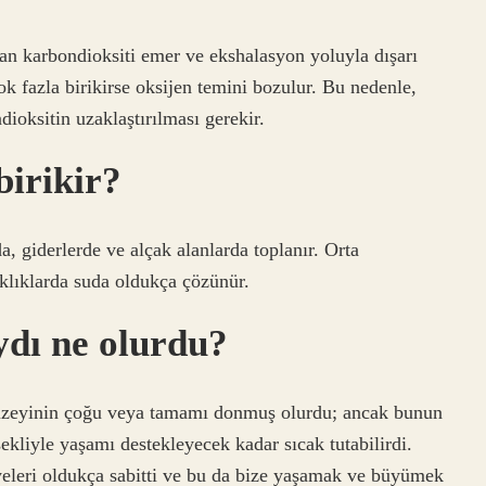
dan karbondioksiti emer ve ekshalasyon yoluyla dışarı
ok fazla birikirse oksijen temini bozulur. Bu nedenle,
dioksitin uzaklaştırılması gerekir.
birikir?
, giderlerde ve alçak alanlarda toplanır. Orta
aklıklarda suda oldukça çözünür.
dı ne olurdu?
zeyinin çoğu veya tamamı donmuş olurdu; ancak bunun
ekliyle yaşamı destekleyecek kadar sıcak tutabilirdi.
yeleri oldukça sabitti ve bu da bize yaşamak ve büyümek