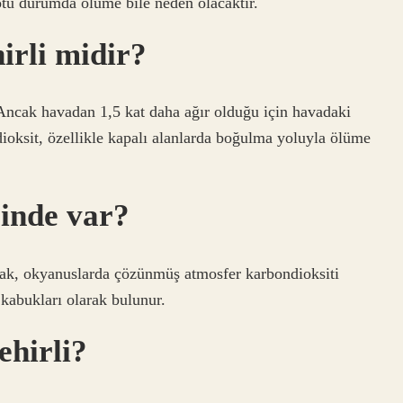
kötü durumda ölüme bile neden olacaktır.
irli midir?
r. Ancak havadan 1,5 kat daha ağır olduğu için havadaki
ndioksit, özellikle kapalı alanlarda boğulma yoluyla ölüme
çinde var?
arak, okyanuslarda çözünmüş atmosfer karbondioksiti
 kabukları olarak bulunur.
ehirli?