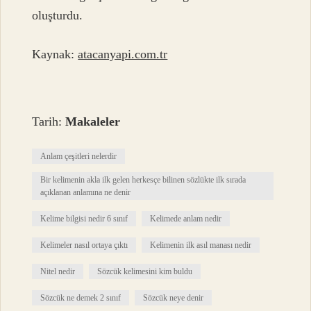
oluşturdu.
Kaynak:
atacanyapi.com.tr
Tarih:
Makaleler
Anlam çeşitleri nelerdir
Bir kelimenin akla ilk gelen herkesçe bilinen sözlükte ilk sırada
açıklanan anlamına ne denir
Kelime bilgisi nedir 6 sınıf
Kelimede anlam nedir
Kelimeler nasıl ortaya çıktı
Kelimenin ilk asıl manası nedir
Nitel nedir
Sözcük kelimesini kim buldu
Sözcük ne demek 2 sınıf
Sözcük neye denir