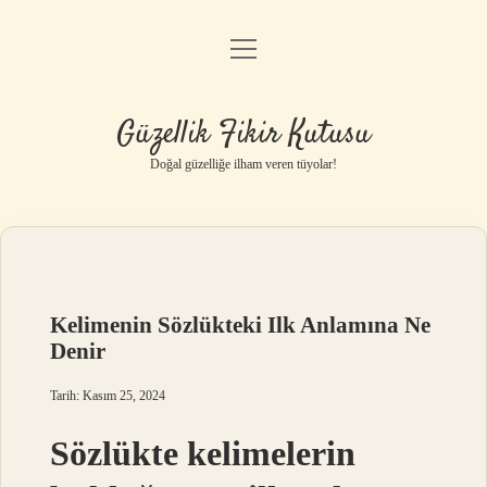
menüyü
Anasayfa
aç
Gizlilik Politikası
Güzellik Fikir Kutusu
Yasal Uyarı
Doğal güzelliğe ilham veren tüyolar!
Hakkımızda
Kelimenin Sözlükteki Ilk Anlamına Ne
Denir
Tarih: Kasım 25, 2024
Sözlükte kelimelerin