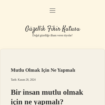
menüyü
Anasayfa
aç
Gizlilik Politikası
Güzellik Fikir Kutusu
Yasal Uyarı
Doğal güzelliğe ilham veren tüyolar!
Hakkımızda
Mutlu Olmak Için Ne Yapmalı
Tarih: Kasım 26, 2024
Bir insan mutlu olmak
için ne yapmalı?