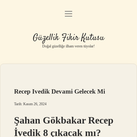
menüyü
Anasayfa
aç
Gizlilik Politikası
Güzellik Fikir Kutusu
Yasal Uyarı
Doğal güzelliğe ilham veren tüyolar!
Hakkımızda
Recep Ivedik Devami Gelecek Mi
Tarih: Kasım 26, 2024
Şahan Gökbakar Recep
İvedik 8 çıkacak mı?