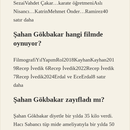
SezaiVahdet Çakar…karate öğretmeniAslı
Nisancı…KatrinMehmet Önder…Ramirez40
satır daha
Şahan Gökbakar hangi filmde
oynuyor?
FilmografiYılYapımRol2018KayhanKayhan201
9Recep İvedik 6Recep İvedik2022Recep İvedik
7Recep İvedik2024Erdal ve EceErdal8 satır
daha
Şahan Gökbakar zayıfladı mı?
Şahan Gökbakar diyetle bir yılda 35 kilo verdi.
Hacı Sabancı tüp mide ameliyatıyla bir yılda 50