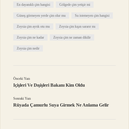
En dayanıklı çim hangisi
Gölgede çim yetişir mi
Güneş görmeyen yerde çim olur mu
Su istemeyen çim hangisi
Zoysia çim ayrık otu mu
Zoysia çim kışın sararır mı
Zoysia çim ne kadar
Zoysia çim ne zaman dikilir
Zoysia çim nedir
Önceki Yazı
Içişleri Ve Dışişleri Bakanı Kim Oldu
Sonraki Yazı
Rüyada Çamurlu Suya Girmek Ne Anlama Gelir