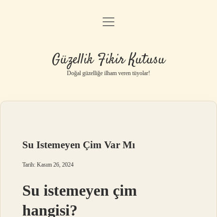
menüyü
Anasayfa
aç
Gizlilik Politikası
Güzellik Fikir Kutusu
Yasal Uyarı
Doğal güzelliğe ilham veren tüyolar!
Hakkımızda
Su Istemeyen Çim Var Mı
Tarih: Kasım 26, 2024
Su istemeyen çim
hangisi?