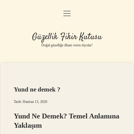
menüyü
Anasayfa
aç
Gizlilik Politikası
Güzellik Fikir Kutusu
Yasal Uyarı
Doğal güzelliğe ilham veren tüyolar!
Hakkımızda
Yund ne demek ?
Tarih: Haziran 13, 2026
Yund Ne Demek? Temel Anlamına
Yaklaşım