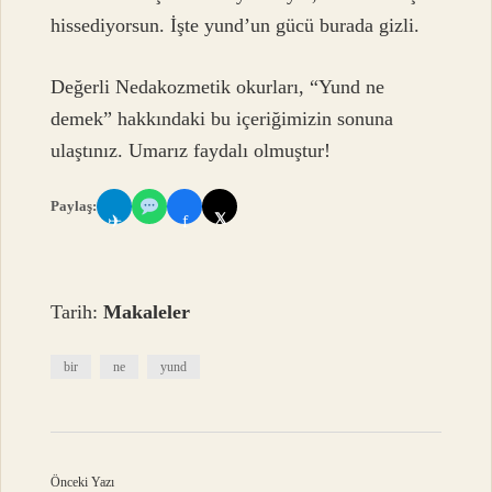
hissediyorsun. İşte yund’un gücü burada gizli.
Değerli Nedakozmetik okurları, “Yund ne
demek” hakkındaki bu içeriğimizin sonuna
ulaştınız. Umarız faydalı olmuştur!
Paylaş:
𝕏
✈
f
Tarih:
Makaleler
bir
ne
yund
Önceki Yazı