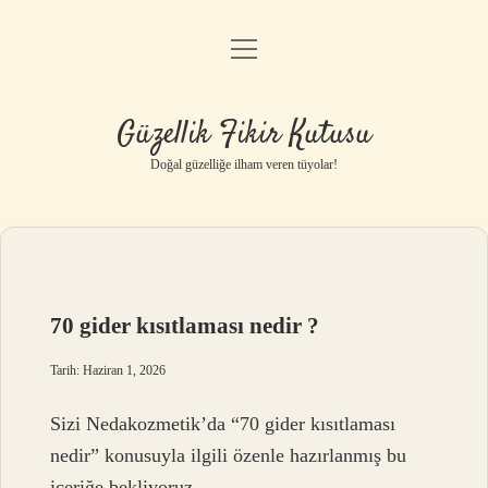
menüyü
Anasayfa
aç
Gizlilik Politikası
Güzellik Fikir Kutusu
Yasal Uyarı
Doğal güzelliğe ilham veren tüyolar!
Hakkımızda
70 gider kısıtlaması nedir ?
Tarih: Haziran 1, 2026
Sizi Nedakozmetik’da “70 gider kısıtlaması
nedir” konusuyla ilgili özenle hazırlanmış bu
içeriğe bekliyoruz.