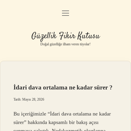
menüyü
Anasayfa
aç
Gizlilik Politikası
Güzellik Fikir Kutusu
Yasal Uyarı
Doğal güzelliğe ilham veren tüyolar!
Hakkımızda
İdari dava ortalama ne kadar sürer ?
Tarih: Mayıs 28, 2026
Bu içeriğimizle “İdari dava ortalama ne kadar
sürer” hakkında kapsamlı bir bakış açısı
sunmaya çalıştık. Nedakozmetik okurlarına